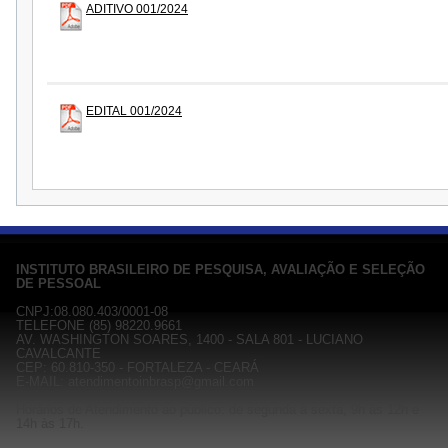
ADITIVO 001/2024
EDITAL 001/2024
INSTITUTO BRASILEIRO DE PESQUISA, AVALIAÇÃO E SELEÇÃO
DE PESSOAL
CNPJ:08.080.403/0001-08
TELEFONE (85) 98220.9661
AV. WASHINGTON SOARES, 1400 - SALA 801 - LUCIANO
CAVALCANTE
CEP: 60.810-350 - FORTALEZA - CEARÁ
E-MAIL: atendimentoinbrasp@gmail.com
Horários de Atendimento ao público: de segunda à sexta, 9h às 12h e
14h às 17h.