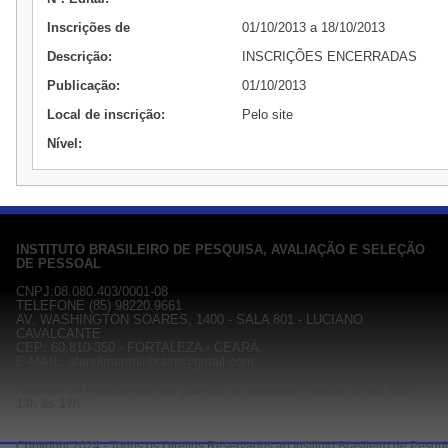
Inscrições de
01/10/2013 a 18/10/2013
Descrição:
INSCRIÇÕES ENCERRADAS
Publicação:
01/10/2013
Local de inscrição:
Pelo site
Nível:
INSTITUTO BRASILEIRO DE PESQUISA, AVALIAÇÃO E SELEÇÃO
DE PESSOAL
CNPJ:08.080.403/0001-08
TELEFONE (85) 98220.9661
AV. WASHINGTON SOARES, 1400 - SALA 801 - LUCIANO
CAVALCANTE
CEP: 60.810-350 - FORTALEZA - CEARÁ
E-MAIL: atendimentoinbrasp@gmail.com
Horários de Atendimento ao público: de segunda à sexta, 9h às 12h e
14h às 17h.
Copyright 2024 - Todos os Direitos Reservados ao Instituto Brasileiro de Pesq