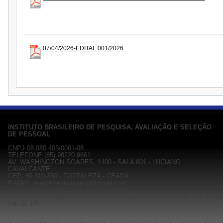
07/04/2026-EDITAL 001/2026
INSTITUTO BRASILEIRO DE PESQUISA, AVALIAÇÃO E SELEÇÃO
DE PESSOAL
CNPJ:08.080.403/0001-08
TELEFONE (85) 98220.9661
AV. WASHINGTON SOARES, 1400 - SALA 801 - LUCIANO
CAVALCANTE
CEP: 60.810-350 - FORTALEZA - CEARÁ
E-MAIL: atendimentoinbrasp@gmail.com
Horários de Atendimento ao público: de segunda à sexta, 9h às 12h e
14h às 17h.