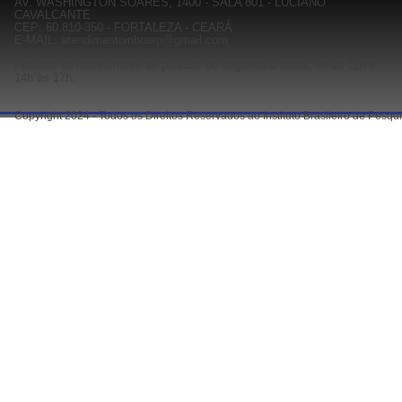
AV. WASHINGTON SOARES, 1400 - SALA 801 - LUCIANO
CAVALCANTE
CEP: 60.810-350 - FORTALEZA - CEARÁ
E-MAIL: atendimentoinbrasp@gmail.com
Horários de Atendimento ao público: de segunda à sexta, 9h às 12h e
14h às 17h.
Copyright 2024 - Todos os Direitos Reservados ao Instituto Brasileiro de Pesq