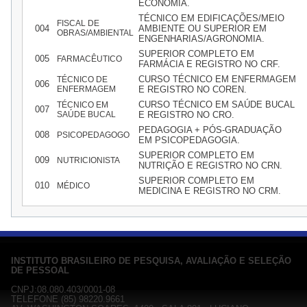
ECONOMIA.
TÉCNICO EM EDIFICAÇÕES/MEIO
FISCAL DE
004
AMBIENTE OU SUPERIOR EM
OBRAS/AMBIENTAL
ENGENHARIAS/AGRONOMIA.
SUPERIOR COMPLETO EM
005
FARMACÊUTICO
FARMÁCIA E REGISTRO NO CRF.
CURSO TÉCNICO EM ENFERMAGEM
TÉCNICO DE
006
ENFERMAGEM
E REGISTRO NO COREN.
CURSO TÉCNICO EM SAÚDE BUCAL
TÉCNICO EM
007
SAÚDE BUCAL
E REGISTRO NO CRO.
PEDAGOGIA + PÓS-GRADUAÇÃO
008
PSICOPEDAGOGO
EM PSICOPEDAGOGIA.
SUPERIOR COMPLETO EM
009
NUTRICIONISTA
NUTRIÇÃO E REGISTRO NO CRN.
SUPERIOR COMPLETO EM
010
MÉDICO
MEDICINA E REGISTRO NO CRM.
INSTITUTO BRASILEIRO DE PESQUISA, AVALIAÇÃO E SELEÇÃO
DE PESSOAL
CNPJ:08.080.403/0001-08
TELEFONE (85) 98220.9661